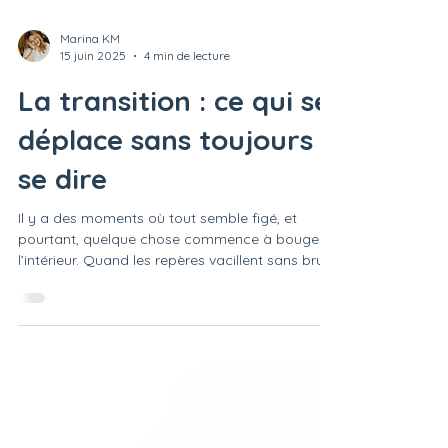
Marina KM
15 juin 2025
4 min de lecture
La transition : ce qui se
déplace sans toujours
se dire
Il y a des moments où tout semble figé, et
pourtant, quelque chose commence à bouger à
l’intérieur. Quand les repères vacillent sans bruit,
quand un cycle s’achève sans avoir encore été
nommé. Ce texte invite à reconnaître ces
passages discrets mais profonds, où l’on ne sait
pas encore ce qui change, mais où l’on sent
déjà que l’on n’est plus tout à fait la même
personne.