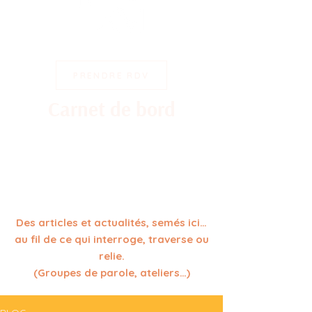
PRENDRE RDV
Carnet de bord
Entre échos intérieurs, réflexions à partager
et invitations à se rencontrer…
Des articles et actualités, semés ici…
au fil de ce qui interroge, traverse ou
relie.
(Groupes de parole, ateliers…)