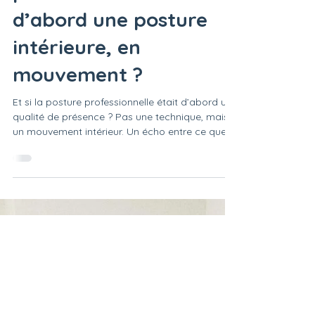
Et si la posture
professionnelle… était
d’abord une posture
intérieure, en
mouvement ?
Et si la posture professionnelle était d’abord une
qualité de présence ? Pas une technique, mais
un mouvement intérieur. Un écho entre ce que
l’on vit, ressent, traverse. Ce texte invite à
regarder autrement la relation à l’autre, à soi, et
à ce qui circule entre les deux. Un pas de côté
pour retrouver ce qui, en nous, soutient vraiment
notre manière d’être là.