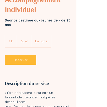
Individuel
Séance destinée aux jeunes de - de 25
ans
65
euros
1 h
1
65 €
En ligne
Réserver
Description du service
« Être adolescent, c’est être un
funambule... avancer malgré les
déséquilibres,
avec l’espoir de trouver son propre point